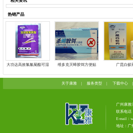
相关资讯
热销产品
大功达高效氯氰菊酯可湿
维多克灭蟑胶饵方便贴
广昆白蚁
性粉剂
关于康雅
|
服务类型
|
下载中心
广州康雅
联系电话：0
E-mail：w
地址：广州