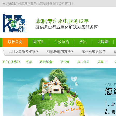
欢迎来到广州康雅消毒杀虫清洁服务有限公司官网！
康雅,专注杀虫服务12年
提供杀虫行业整体解决方案服务商
康雅首页
除四害
白蚁防治
灭鼠
灭蟑螂
上门灭白蚁多少钱？
根除蟑螂的方法？
如何有效灭鼠？
热门关键词：
灭鼠
环境消毒
灭苍蝇
杀虫公司
灭臭虫