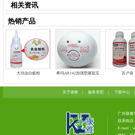
相关资讯
热销产品
大功达白蚁粉
希玛AR142加强型驱鼠宝
百户喜
关于康雅
|
服务类型
|
下载中心
广州康雅
联系电话：0
E-mail：w