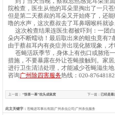
到了当天当晚，蔡叔忽然感觉耳朵里
院检查，医生从他的耳朵里掏出了一只苍
但是第二天蔡叔的耳朵又开始疼了，还能
噜的水声，这次蔡叔去了耳鼻咽喉科就诊
这次检查结果连医生都被吓到：一团
朵内不断蠕动！最后取出来的蛆虫竟有
7
由于蔡叔耳内有炎症并出现化脓现象，才
苍蝇活跃季节，身体上有伤口或脓疮
措施，不要暴露在外让苍蝇接触到。家居
进行卫生清洁处理，才能减少苍蝇滋生地
咨询
广州除四害服务
热线：
020-87648182
上一篇：
“惊喜一幕”枕头成鼠窝
下一篇：
已经是最
此文关键字：
苍蝇进耳事出有因|广州杀虫公司|广州杀虫服务