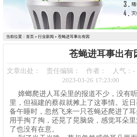
当前位置：
首页
»
行业新闻
»
苍蝇进耳事出有因
苍蝇进耳事出有
文章出处：
责任编辑：
作者：
人气：
-
2023-03-26 17:23:00
嫜螂爬进人耳朵里的报道不少，没有
里，但福建的蔡叔就摊上了这事情。近日
备午睡时，忽然飞来一只苍蝇还爬进了耳
用手掏了掏，还晃了晃脑袋，感觉耳朵里
了也没有在意。