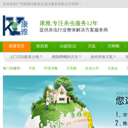
欢迎来到广州康雅消毒杀虫清洁服务有限公司官网！
康雅,专注杀虫服务12年
提供杀虫行业整体解决方案服务商
康雅首页
除四害
白蚁防治
灭鼠
灭蟑螂
上门灭白蚁多少钱？
根除蟑螂的方法？
如何有效灭鼠？
热门关键词：
灭鼠
环境消毒
灭苍蝇
杀虫公司
灭臭虫