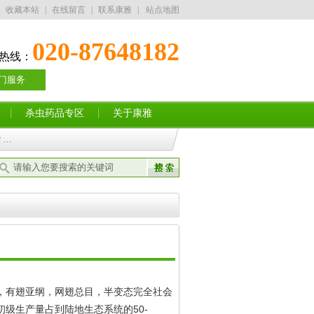
收藏本站
|
在线留言
|
联系康雅
|
站点地图
020-87648182
热线：
门服务
杀虫药品专区
关于康雅
？…
，有翅亚纲，网翅总目，半变态完全社会
50-
初级生产量占到陆地生态系统的