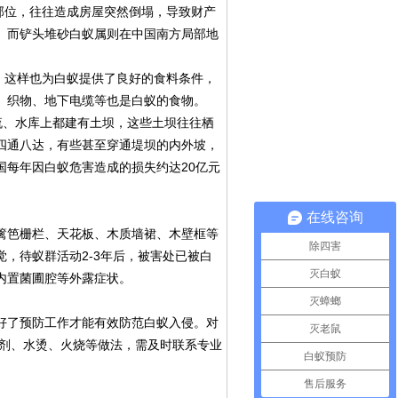
部位，往往造成房屋突然倒塌，导致财产
。而铲头堆砂白蚁属则在中国南方局部地
，这样也为白蚁提供了良好的食料条件，
、织物、地下电缆等也是白蚁的食物。
河流、水库上都建有土坝，这些土坝往往栖
四通八达，有些甚至穿通堤坝的内外坡，
20
国每年因白蚁危害造成的损失约达
亿元
在线咨询
篱笆栅栏、天花板、木质墙裙、木壁框等
除四害
2-3
觉，待蚁群活动
年后，被害处已被白
灭白蚁
内置菌圃腔等外露症状。
灭蟑螂
好了预防工作才能有效防范白蚁入侵。对
灭老鼠
虫剂、水烫、火烧等做法，需及时联系专业
白蚁预防
售后服务