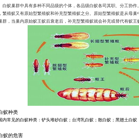
。白蚁巢群中具有多种不同品级的个体，各品级白蚁各司其职、分工协作
，繁殖蚁又有原始型繁殖蚁和补充型繁殖蚁之分。原始型繁殖蚁是从母巢
巢群，当巢内原始蚁王蚁后衰老后，补充型繁殖蚁就会补充或替代有蚁王
白蚁种类
国内常见的白蚁种类：铲头堆砂白蚁；
台湾乳白蚁；散白蚁；黑翅土白蚁
白蚁的危害