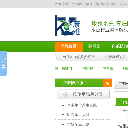
欢迎来到广州康雅消毒杀虫清洁服务有限公司官
康雅杀虫,专注
杀虫行业整体解决
康雅首页
除四害
白蚁防治
上门灭白蚁多少钱？
根除蟑螂的方
热门关键词：
环境消毒
除四害
杀
康雅防治项目
当前位
按使用场所分类
详
企业单位杀虫灭鼠
白
医院杀虫灭鼠
学校杀虫灭鼠
性昆