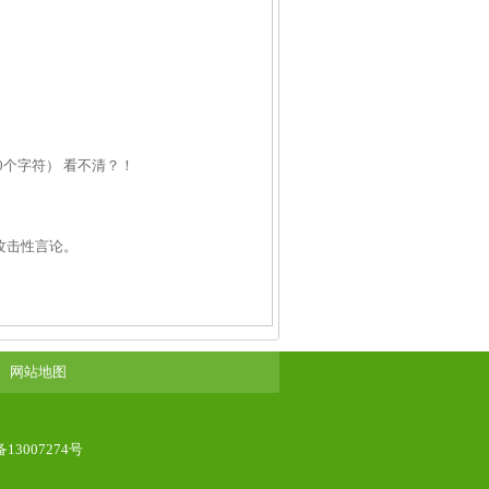
00个字符）
看不清？！
攻击性言论。
网站地图
备13007274号