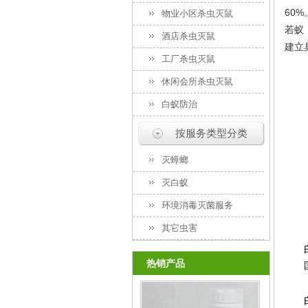
60%
物业小区杀虫灭鼠
若蚁
酒店杀虫灭鼠
建立
工厂杀虫灭鼠
休闲会所杀虫灭鼠
白蚁防治
按服务类型分类
灭蟑螂
灭白蚁
环境消毒灭菌服务
其它虫害
热销产品