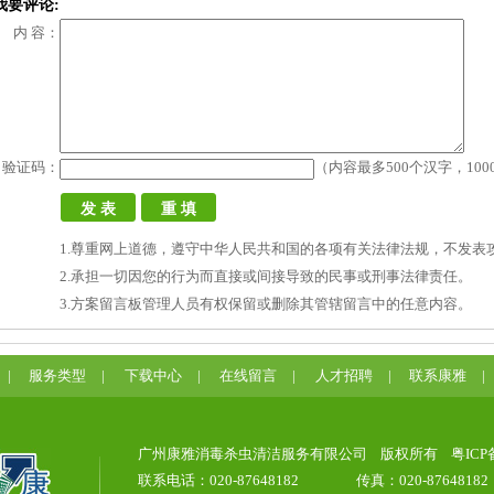
我要评论:
内 容：
验证码：
（内容最多500个汉字，10
1.尊重网上道德，遵守中华人民共和国的各项有关法律法规，不发表
2.承担一切因您的行为而直接或间接导致的民事或刑事法律责任。
3.方案留言板管理人员有权保留或删除其管辖留言中的任意内容。
|
服务类型
|
下载中心
|
在线留言
|
人才招聘
|
联系康雅
|
广州康雅消毒杀虫清洁服务有限公司
版权所有
粤ICP
联系电话：020-87648182
传真：020-87648182