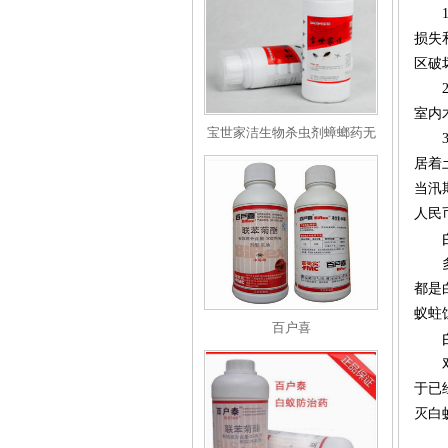
损失
区破
室内
宝世家洁生物杀虫剂蟑螂药无
味灭蚊药
居着
当汛
人民
都是
蚁蛀
百户喜
于已
灭白