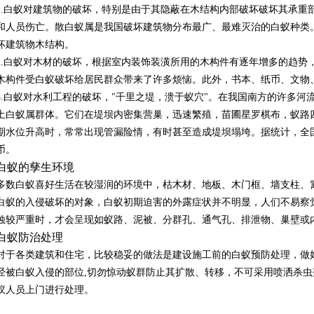
1.白蚁对建筑物的破坏，特别是由于其隐蔽在木结构内部破坏破坏其承重
和人员伤亡。散白蚁属是我国破坏建筑物分布最广、最难灭治的白蚁种类
坏建筑物木结构。
2.白蚁对木材的破坏，根据室内装饰装潢所用的木构件有逐年增多的趋势
木构件受白蚁破坏给居民群众带来了许多烦恼。此外，书本、纸币、文物
3.白蚁对水利工程的破坏，"千里之堤，溃于蚁穴"。在我国南方的许多
土白蚁属群体。它们在堤坝内密集营巢，迅速繁殖，苗圃星罗棋布，蚁路
期水位升高时，常常出现管漏险情，有时甚至造成堤坝塌垮。据统计，全
币。
白蚁的孳生环境
多数白蚁喜好生活在较湿润的环境中，枯木材、地板、木门框、墙支柱、
白蚁的入侵破坏的对象，白蚁初期迫害的外露症状并不明显，人们不易察
蚀较严重时，才会呈现如蚁路、泥被、分群孔、通气孔、排泄物、巢壁或
白蚁防治处理
对于各类建筑和住宅，比较稳妥的做法是建设施工前的白蚁预防处理，做
经被白蚁入侵的部位,切勿惊动蚁群防止其扩散、转移，不可采用喷洒杀
蚁人员上门进行处理。