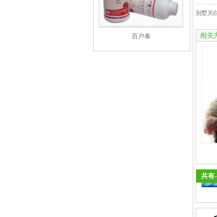
别墅灭
相关
百户泰
共有
-