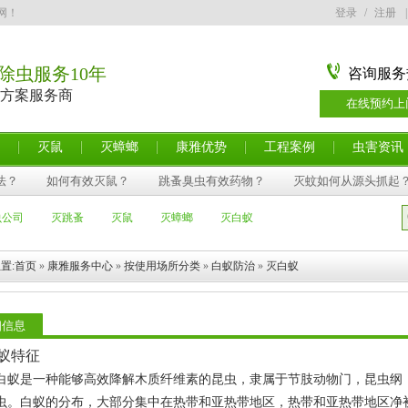
网！
登录
/
注册
|
除虫服务10年
咨询服务
方案服务商
在线预约上
灭鼠
灭蟑螂
康雅优势
工程案例
虫害资讯
法？
如何有效灭鼠？
跳蚤臭虫有效药物？
灭蚊如何从源头抓起
虫公司
灭跳蚤
灭鼠
灭蟑螂
灭白蚁
置:
首页
»
康雅服务中心
»
按使用场所分类
»
白蚁防治
»
灭白蚁
细信息
蚁特征
白蚁是一种能够高效降解木质纤维素的昆虫，隶属于节肢动物门，昆虫纲
虫。白蚁的分布，大部分集中在热带和亚热带地区，热带和亚热带地区净