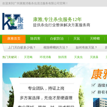
欢迎来到广州康雅消毒杀虫清洁服务有限公司官网！
康雅,专注杀虫服务12年
提供杀虫行业整体解决方案服务商
康雅首页
除四害
白蚁防治
灭鼠
灭蟑螂
上门灭白蚁多少钱？
根除蟑螂的方法？
如何有效灭鼠？
热门关键词：
灭苍蝇
环境消毒
除四害
灭臭虫
灭跳蚤