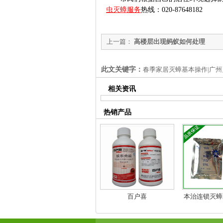
虫灭蟑服务
热线：020-87648182
上一篇：
高楼层出现蚂蚁如何处理
此文关键字：
春季家居灭蟑基本操作|广州
相关资讯
热销产品
百户喜
本治连锁灭蟑
药相互