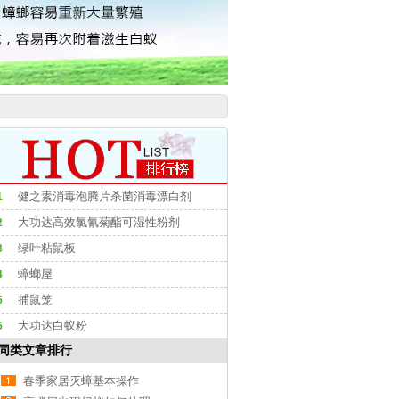
健之素消毒泡腾片杀菌消毒漂白剂
1
大功达高效氯氰菊酯可湿性粉剂
2
绿叶粘鼠板
3
蟑螂屋
4
捕鼠笼
5
大功达白蚁粉
6
同类文章排行
春季家居灭蟑基本操作