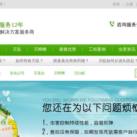
网！
登录
/
注册
|
服务12年
咨询服务
解决方案服务商
灭鼠
灭蟑螂
康雅优势
工程案例
虫害资讯
法？
如何有效灭鼠？
跳蚤臭虫有效药物？
灭蚊如何从源头抓起
蝇
杀虫公司
灭臭虫
灭蟑螂
灭白蚁