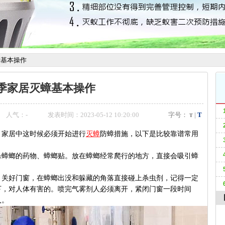
蟑基本操作
季家居灭蟑基本操作
人气：
-
发表时间：2023-05-12 10:20:00
字号：
|
T
T
，家居中这时候必须开始进行
灭蟑
防蟑措施，以下是比较靠谱常用
杀蟑螂的药物、蟑螂贴。放在蟑螂经常爬行的地方，直接会吸引蟑
。关好门窗，在蟑螂出没和躲藏的角落直接碰上杀虫剂，记得一定
下，对人体有害的。喷完气雾剂人必须离开，紧闭门窗一段时间
入。