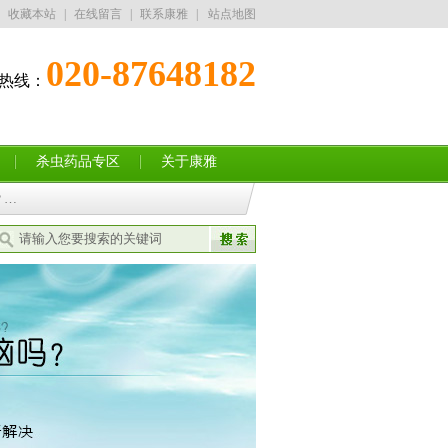
收藏本站
|
在线留言
|
联系康雅
|
站点地图
020-87648182
热线：
13352832182
杀虫药品专区
关于康雅
？…