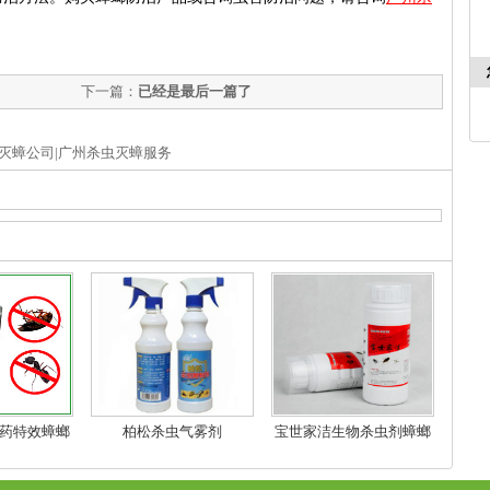
下一篇：
已经是最后一篇了
灭蟑公司|广州杀虫灭蟑服务
药特效蟑螂
柏松杀虫气雾剂
宝世家洁生物杀虫剂蟑螂
传染
药无味灭蚊药