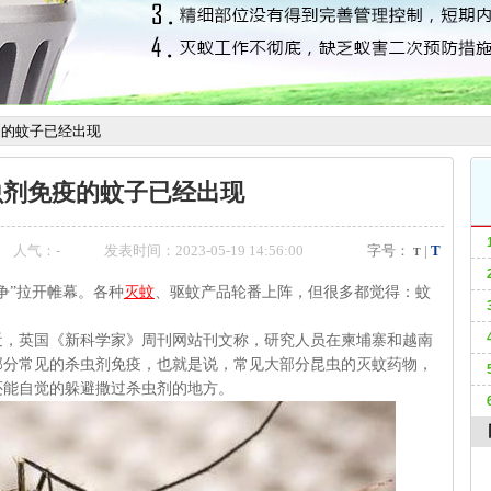
疫的蚊子已经出现
虫剂免疫的蚊子已经出现
人气：
-
发表时间：2023-05-19 14:56:00
字号：
|
T
T
争”拉开帷幕。各种
灭蚊
、驱蚊产品轮番上阵，但很多都觉得：蚊
英国《新科学家》周刊网站刊文称，研究人员在柬埔寨和越南
部分常见的杀虫剂免疫，也就是说，常见大部分昆虫的灭蚊药物，
还能自觉的躲避撒过杀虫剂的地方。