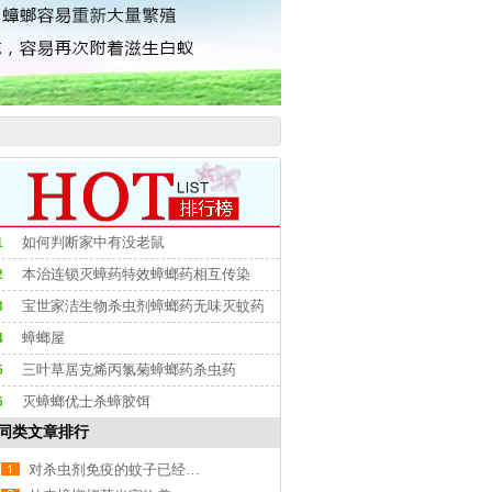
如何判断家中有没老鼠
1
本治连锁灭蟑药特效蟑螂药相互传染
2
宝世家洁生物杀虫剂蟑螂药无味灭蚊药
3
蟑螂屋
4
三叶草居克烯丙氯菊蟑螂药杀虫药
5
灭蟑螂优士杀蟑胶饵
6
同类文章排行
对杀虫剂免疫的蚊子已经出现