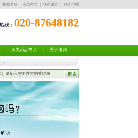
收藏本站
|
在线留言
|
联系康雅
|
站点地图
020-87648182
热线：
13352832182
杀虫药品专区
关于康雅
？…