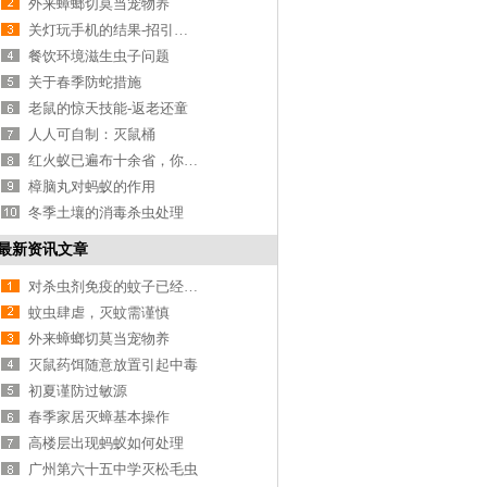
外来蟑螂切莫当宠物养
关灯玩手机的结果-招引虫子
餐饮环境滋生虫子问题
关于春季防蛇措施
老鼠的惊天技能-返老还童
人人可自制：灭鼠桶
红火蚁已遍布十余省，你被咬了吗
樟脑丸对蚂蚁的作用
冬季土壤的消毒杀虫处理
最新资讯文章
对杀虫剂免疫的蚊子已经出现
蚊虫肆虐，灭蚊需谨慎
外来蟑螂切莫当宠物养
灭鼠药饵随意放置引起中毒
初夏谨防过敏源
春季家居灭蟑基本操作
高楼层出现蚂蚁如何处理
广州第六十五中学灭松毛虫