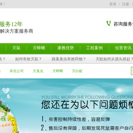
网！
登录
/
注册
|
服务12年
咨询服务
解决方案服务商
灭鼠
灭蟑螂
康雅优势
工程案例
虫害资讯
法？
如何有效灭鼠？
跳蚤臭虫有效药物？
灭蚊如何从源头抓起
蝇
杀虫公司
灭臭虫
灭蟑螂
灭白蚁