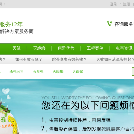
网！
登录
/
注册
|
服务12年
咨询服务
解决方案服务商
灭鼠
灭蟑螂
康雅优势
工程案例
虫害资讯
法？
如何有效灭鼠？
跳蚤臭虫有效药物？
灭蚊如何从源头抓起
蝇
杀虫公司
灭臭虫
灭蟑螂
灭白蚁