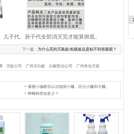
儿子代、孙子代全部消灭完才能算彻底。
下一篇：
为什么买的灭鼠贴/粘鼠板总是粘不到老鼠呢？
螂
灭蚊公司
广州灭白蚁
白蚁防治公司
广州杀虫灭鼠
康雅小编教你认识德国小蠊，区分小蠊和大蠊。
蟑螂种类知多少？