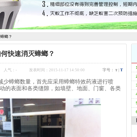
灭蟑螂？
如何快速消灭蟑螂？
人气：
-
发表时间：2015-11-17 14:50:00
字号：
|
T
T
少蟑螂数量，首先应采用蟑螂特效药液进行喷
动的表面和各类缝隙，如墙壁、地面、门窗、各类