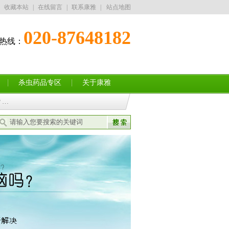
收藏本站
|
在线留言
|
联系康雅
|
站点地图
020-87648182
热线：
13352832182
杀虫药品专区
关于康雅
？…