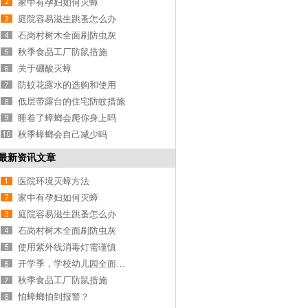
家中有孕妇如何灭蟑
庭院容易滋生跳蚤怎么办
石岗村树木全面刷防虫灰
秋季食品工厂防鼠措施
关于硼酸灭蟑
防蚊花露水的选购和使用
低层带露台的住宅防蚊措施
睡着了蟑螂会爬你身上吗
秋季蟑螂会自己减少吗
最新资讯文章
医院环境灭蟑方法
家中有孕妇如何灭蟑
庭院容易滋生跳蚤怎么办
石岗村树木全面刷防虫灰
使用紫外线消毒灯需谨慎
开学季，学校幼儿园全面消毒
秋季食品工厂防鼠措施
怕蟑螂怕到报警？