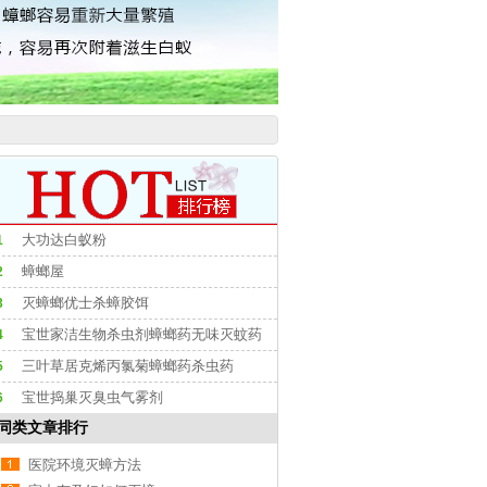
大功达白蚁粉
1
蟑螂屋
2
灭蟑螂优士杀蟑胶饵
3
宝世家洁生物杀虫剂蟑螂药无味灭蚊药
4
三叶草居克烯丙氯菊蟑螂药杀虫药
5
宝世捣巢灭臭虫气雾剂
6
同类文章排行
医院环境灭蟑方法