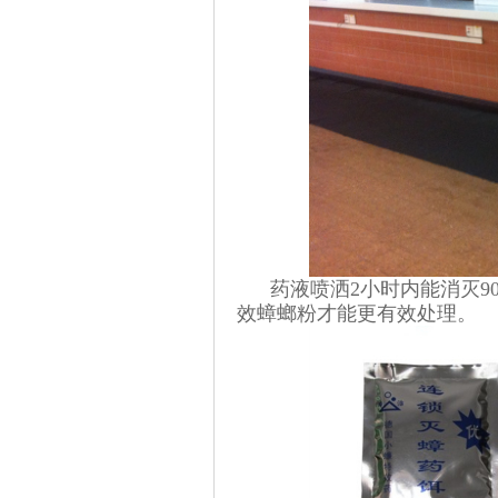
药液喷洒2小时内能消灭90
效蟑螂粉才能更有效处理。