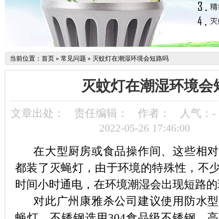
当前位置：
首页
»
常见问题
»
灭蚊灯在潮湿环境会短路吗
灭蚊灯在潮湿环境会
文章出处：
责任编辑：
作者：
人气：
-
2022-05-26 17:46:00
在大型厨房或食品操作间、这些相对
都装了灭蝇灯，由于环境的特殊性，不
时间小时通电，在环境潮湿会出现短路的
对此广州康雅杀公司建议使用防水型
蝇灯。不锈钢选用304食品级不锈钢，