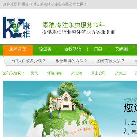
欢迎来到广州康雅消毒杀虫清洁服务有限公司官网！
康雅,专注杀虫服务12年
提供杀虫行业整体解决方案服务商
康雅首页
除四害
白蚁防治
灭鼠
灭蟑螂
上门灭白蚁多少钱？
根除蟑螂的方法？
如何有效灭鼠？
热门关键词：
灭鼠
环境消毒
灭苍蝇
杀虫公司
灭臭虫