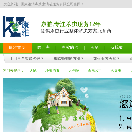
欢迎来到广州康雅消毒杀虫清洁服务有限公司官网！
康雅,专注杀虫服务12年
提供杀虫行业整体解决方案服务商
康雅首页
除四害
白蚁防治
灭鼠
灭蟑螂
上门灭白蚁多少钱？
根除蟑螂的方法？
如何有效灭鼠？
热门关键词：
灭鼠
环境消毒
灭苍蝇
杀虫公司
灭臭虫