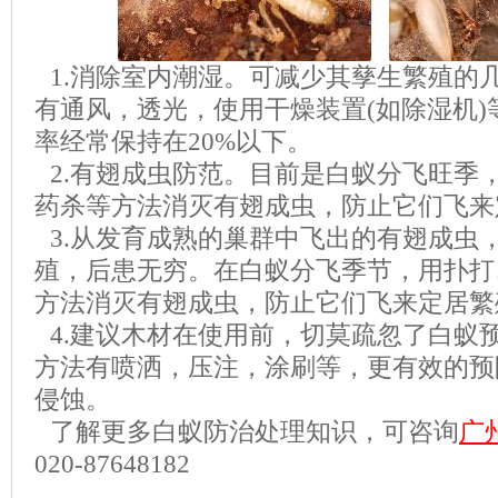
1.
消除室内潮湿。可减少其孳生繁殖的
有通风，透光，使用干燥装置
(
如除湿机
)
率经常保持在
20%
以下。
2.
有翅成虫防范。目前是白蚁分飞旺季
药杀等方法消灭有翅成虫，防止它们飞来
3.
从发育成熟的巢群中飞出的有翅成虫
殖，后患无穷。在白蚁分飞季节，用扑打
方法消灭有翅成虫，防止它们飞来定居繁
4.
建议木材在使用前，切莫疏忽了白蚁
方法有喷洒，压注，涂刷等，更有效的预
侵蚀。
了解更多白蚁防治处理知识，可咨询
广
020-87648182