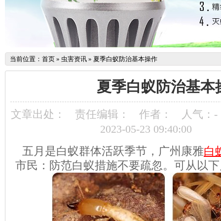
当前位置：
首页
»
虫害资讯
»
夏季白蚁防治基本操作
夏季白蚁防治基本
文章出处：
责任编辑：
作者：
人气：
-
2023-05-23 09:40:00
五月是白蚁群体活跃季节，广州康雅
白
市民：防范白蚁措施不要疏忽。可从以下