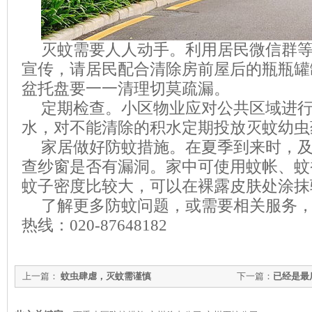
灭蚊需要人人动手。利用居民微信群
宣传，请居民配合清除房前屋后的瓶瓶罐
盆托盘要一一清理切莫疏漏。
定期检查。小区物业应对公共区域进
水，对不能清除的积水定期投放灭蚊幼虫
家居做好防蚊措施。在夏季到来时，
查纱窗是否有漏洞。家中可使用蚊帐、蚊
蚊子密度比较大，可以在裸露皮肤处涂抹
了解更多防蚊问题，或需要相关服务
热线：
020-87648182
上一篇：
蚊虫肆虐，灭蚊需谨慎
下一篇：
已经是最