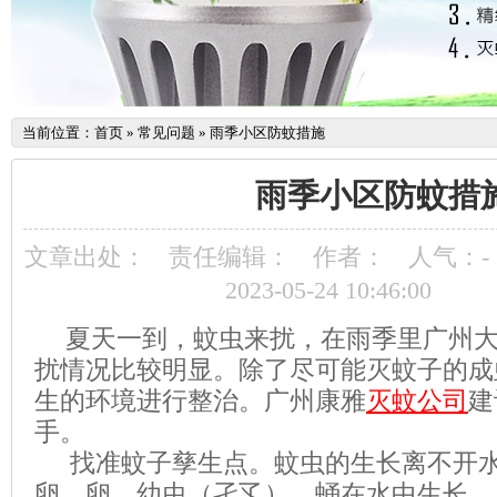
当前位置：
首页
»
常见问题
»
雨季小区防蚊措施
雨季小区防蚊措
文章出处：
责任编辑：
作者：
人气：
-
2023-05-24 10:46:00
夏天一到，蚊虫来扰，在雨季里广州
扰情况比较明显。除了尽可能灭蚊子的成
生的环境进行整治。广州康雅
灭蚊公司
建
手。
找准蚊子孳生点。蚊虫的生长离不开
卵，卵、幼虫（孑孓）、蛹在水中生长。