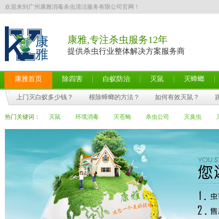
欢迎来到广州康雅消毒杀虫清洁服务有限公司官网！
康雅,专注杀虫服务12年
提供杀虫行业整体解决方案服务商
康雅首页
除四害
白蚁防治
灭鼠
灭蟑螂
上门灭白蚁多少钱？
根除蟑螂的方法？
如何有效灭鼠？
热门关键词：
灭鼠
环境消毒
灭苍蝇
杀虫公司
灭臭虫