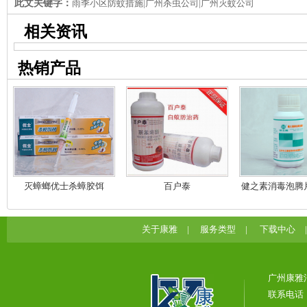
此文关键字：
雨季小区防蚊措施|广州杀虫公司|广州灭蚊公司
相关资讯
热销产品
灭蟑螂优士杀蟑胶饵
百户泰
健之素消毒泡腾
毒漂白
关于康雅
|
服务类型
|
下载中心
广州康雅
联系电话：0